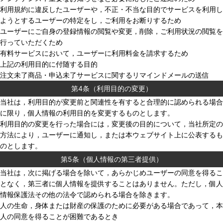
利用規約に違反したユーザーや，不正・不当な目的でサービスを利用し
ようとするユーザーの特定をし，ご利用をお断りするため
ユーザーにご自身の登録情報の閲覧や変更，削除，ご利用状況の閲覧を
行っていただくため
有料サービスにおいて，ユーザーに利用料金を請求するため
上記の利用目的に付随する目的
注文未了商品・申込未了サービスに関するリマインドメールの送信
第4条（利用目的の変更）
当社は，利用目的が変更前と関連性を有すると合理的に認められる場合
に限り，個人情報の利用目的を変更するものとします。
利用目的の変更を行った場合には，変更後の目的について，当社所定の
方法により，ユーザーに通知し，または本ウェブサイト上に公表するも
のとします。
第5条（個人情報の第三者提供）
当社は，次に掲げる場合を除いて，あらかじめユーザーの同意を得るこ
となく，第三者に個人情報を提供することはありません。ただし，個人
情報保護法その他の法令で認められる場合を除きます。
人の生命，身体または財産の保護のために必要がある場合であって，本
人の同意を得ることが困難であるとき