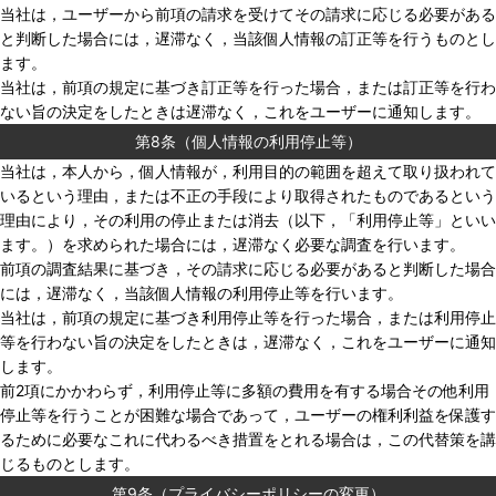
当社は，ユーザーから前項の請求を受けてその請求に応じる必要がある
と判断した場合には，遅滞なく，当該個人情報の訂正等を行うものとし
ます。
当社は，前項の規定に基づき訂正等を行った場合，または訂正等を行わ
ない旨の決定をしたときは遅滞なく，これをユーザーに通知します。
第8条（個人情報の利用停止等）
当社は，本人から，個人情報が，利用目的の範囲を超えて取り扱われて
いるという理由，または不正の手段により取得されたものであるという
理由により，その利用の停止または消去（以下，「利用停止等」といい
ます。）を求められた場合には，遅滞なく必要な調査を行います。
前項の調査結果に基づき，その請求に応じる必要があると判断した場合
には，遅滞なく，当該個人情報の利用停止等を行います。
当社は，前項の規定に基づき利用停止等を行った場合，または利用停止
等を行わない旨の決定をしたときは，遅滞なく，これをユーザーに通知
します。
前2項にかかわらず，利用停止等に多額の費用を有する場合その他利用
停止等を行うことが困難な場合であって，ユーザーの権利利益を保護す
るために必要なこれに代わるべき措置をとれる場合は，この代替策を講
じるものとします。
第9条（プライバシーポリシーの変更）