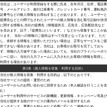
当社は，ユーザーが利用登録をする際に氏名，生年月日，住所，電話番
号，メールアドレス，銀行口座番号，クレジットカード番号，運転免許
証番号などの個人情報をお尋ねすることがあります。また，ユーザーと
提携先などとの間でなされたユーザーの個人情報を含む取引記録や決済
に関する情報を,当社の提携先（情報提供元，広告主，広告配信先など
を含みます。以下，｢提携先｣といいます。）などから収集することがあ
ります。 当社への情報のご提供はすべて任意となっております。 ただ
し、依頼する情報をご提供いただけない場合は、正常なサービスをご提
供できない場合があります。当社は、お客様がお取引を完了しておら
ず、情報の入力途中であった場合においても、当社のプライバシーポリ
シーに従い、当社の入力フォームに入力されたお客様の情報を取得し、
利用する場合があります。
第3条（個人情報を収集・利用する目的）
当社が個人情報を収集・利用する目的は，以下のとおりです。
当社サービスの提供・運営のため
ユーザーからのお問い合わせに回答するため（本人確認を行うことを含
む）
ユーザーが利用中のサービスの新機能，更新情報，キャンペーン等及び
当社が提供する他のサービスの案内のメールを送付するため
メンテナンス，重要なお知らせなど必要に応じたご連絡のため