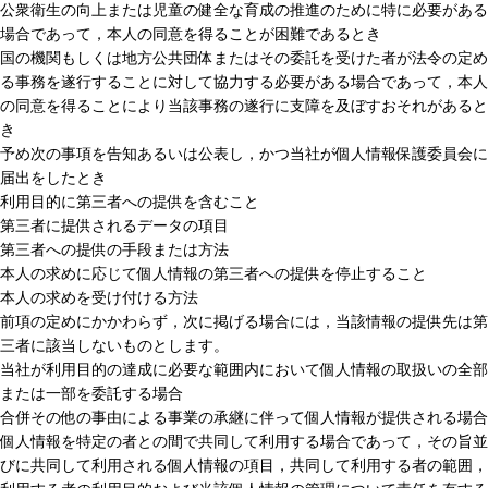
公衆衛生の向上または児童の健全な育成の推進のために特に必要がある
場合であって，本人の同意を得ることが困難であるとき
国の機関もしくは地方公共団体またはその委託を受けた者が法令の定め
る事務を遂行することに対して協力する必要がある場合であって，本人
の同意を得ることにより当該事務の遂行に支障を及ぼすおそれがあると
き
予め次の事項を告知あるいは公表し，かつ当社が個人情報保護委員会に
届出をしたとき
利用目的に第三者への提供を含むこと
第三者に提供されるデータの項目
第三者への提供の手段または方法
本人の求めに応じて個人情報の第三者への提供を停止すること
本人の求めを受け付ける方法
前項の定めにかかわらず，次に掲げる場合には，当該情報の提供先は第
三者に該当しないものとします。
当社が利用目的の達成に必要な範囲内において個人情報の取扱いの全部
または一部を委託する場合
合併その他の事由による事業の承継に伴って個人情報が提供される場合
個人情報を特定の者との間で共同して利用する場合であって，その旨並
びに共同して利用される個人情報の項目，共同して利用する者の範囲，