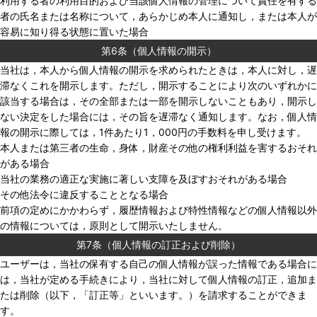
利用する者の利用目的および当該個人情報の管理について責任を有する
者の氏名または名称について，あらかじめ本人に通知し，または本人が
容易に知り得る状態に置いた場合
第6条（個人情報の開示）
当社は，本人から個人情報の開示を求められたときは，本人に対し，遅
滞なくこれを開示します。ただし，開示することにより次のいずれかに
該当する場合は，その全部または一部を開示しないこともあり，開示し
ない決定をした場合には，その旨を遅滞なく通知します。なお，個人情
報の開示に際しては，1件あたり1，000円の手数料を申し受けます。
本人または第三者の生命，身体，財産その他の権利利益を害するおそれ
がある場合
当社の業務の適正な実施に著しい支障を及ぼすおそれがある場合
その他法令に違反することとなる場合
前項の定めにかかわらず，履歴情報および特性情報などの個人情報以外
の情報については，原則として開示いたしません。
第7条（個人情報の訂正および削除）
ユーザーは，当社の保有する自己の個人情報が誤った情報である場合に
は，当社が定める手続きにより，当社に対して個人情報の訂正，追加ま
たは削除（以下，「訂正等」といいます。）を請求することができま
す。